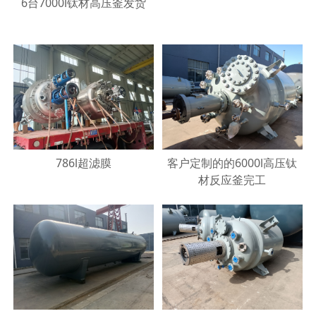
6台7000l钛材高压釜发货
786l超滤膜
客户定制的的6000l高压钛
材反应釜完工