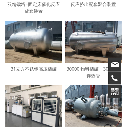
双精馏塔+固定床催化反应
反应挤出配套聚合装置
成套装置
31立方不锈钢高压储罐
30000l物料储罐，304，配
伴热管